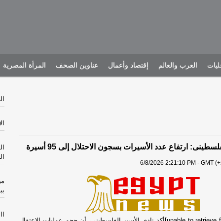
يات
العرب والعالم
إقتصاد وأعمال
عناوين الصحف
المرأة المصرية
الخم
الأرب
لسطينى: ارتفاع عدد الأسيرات بسجون الاحتلال إلى 95 أسيرة
ال
ال
6/8/2026 2:21:10 PM - GMT (+
مي
بب
االثل
[unable to retrieve full-text content]أكد نادي الأسير الفلسطيني، أن حجم عمليات الاعتقال