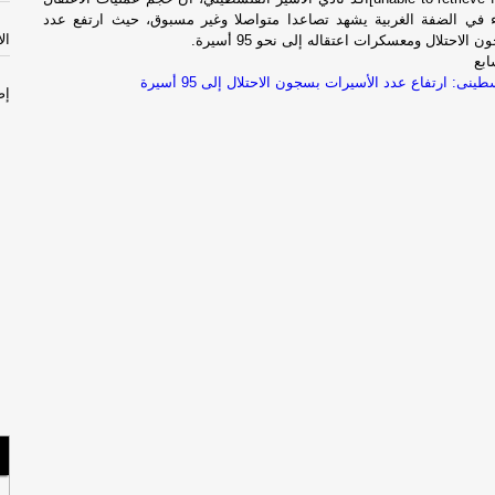
 في الضفة الغربية يشهد تصاعدا متواصلا وغير مسبوق، حيث ارتفع عدد
الأثن
لاحتلال ومعسكرات اعتقاله إلى نحو 95 أسيرة.
ابع
ينى: ارتفاع عدد الأسيرات بسجون الاحتلال إلى 95 أسيرة
إص
مص
سل
با
الأحد
السب
مس
لبن
صح
الجم