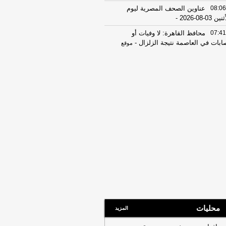
08:06
عناوين الصحف المصرية ليوم
ين 03-08-2026
-
07:41
محافظ القاهرة: لا وفيات أو
ابات في العاصمة نتيجة الزلزال
-
موقع
راوي
22:27
الحرس الثوري الإيراني يرفض نزع
اح "حماس": المحاولة محكوم عليها
لفشل
-
لبنانون 24
08:07
عناوين الصحف المصرية ليوم
 02-08-2026
-
07:24
عناوين الصحف المصرية ليوم
ت 01-08-2026
-
16:22
ترامب: ضرباتنا ضد إيران
تمرة ولن يكون أمامها سوى التراجع
-
انون 24
12:46
وفاة والد تامر حسني بعد وعكة
ية مفاجئة
-
موقع الدستور
محليات
المزيد
08:16
عناوين الصحف المصرية ليوم
عة 31-07-2026
-