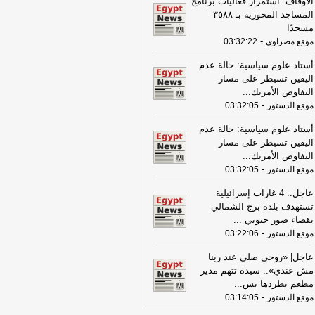
الأوقاف: استمرار فعاليات برنامج
سيّرة على ميناء دمياط
-
لبنانون 24
المساجد المحورية بـ ٣٥٨٨
09:26
مجلس الوزراء المصري: الحريق
مسجدًا
ذي تعرضت له سفينتان في ميناء دمياط
-
موقع مصراوي
03:32:22
س ناتج عن طائرة مسيرة
-
أل بي سي أي
أستاذ علوم سياسية: حالة عدم
08:34
عناوين الصحف المصرية ليوم
اليقين تسيطر على مسار
يس 30-07-2026
-
التفاوض الأمريك
...
-
موقع الدستور
03:32:05
18:41
رئيس "الوطنية للصحافة" يكشف
اصيل حملة الصحف القومية لمواجهة
أستاذ علوم سياسية: حالة عدم
اطر السوشيال ميديا
-
موقع مصراوي
اليقين تسيطر على مسار
16:46
التفاوض الأمريك
...
وزير الخزانة الأميركي: لن نسمح
-
يران اتخاذ التجارة العالمية رهينة أو
موقع الدستور
03:32:05
تخدام الشحن الدولي لتمويل الحرس
عاجل.. 4 غارات إسرائيلية
ثوري
-
لبنانون 24
تستهدف بلدة برج الشمالي
09:31
عناوين الصحف المصرية ليوم
بقضاء صور جنوبي
...
عاء 29-07-2026
-
-
موقع الدستور
03:22:06
17:57
الصحة تطلق النسخة الرابعة من
عاجل| «روحي صلي عند ربنا
حملة «100 يوم صحة» في جميع
مش عندي».. سيدة تتهم مدير
محافظاتس
-
اليوم السابع
مطعم بطردها بس
...
-
موقع الدستور
03:14:05
16:39
خارجية مصر: ندين بأشد العبارات
هجمات بالمسيّرات التي استهدفت