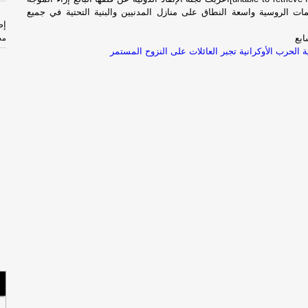
مات الروسية واسعة النطاق على منازل المدنيين والبنية التحتية في جميع
إص
ابع
مص
لية الحرب الأوكرانية تجبر العائلات على النزوح المستمر
سل
با
الأحد
السب
مس
لبن
صح
الجم
ال