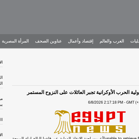
يات
العرب والعالم
إقتصاد وأعمال
عناوين الصحف
المرأة المصرية
الأرب
ال
ال
دولية الحرب الأوكرانية تجبر العائلات على النزوح المستمر
مي
6/8/2026 2:17:18 PM - GMT (+
بب
االثل
الأثن
[unable to retrieve full-text content]أعربت لجنة الإنقاذ الدولية عن قلقها البالغ إزاء الموجة