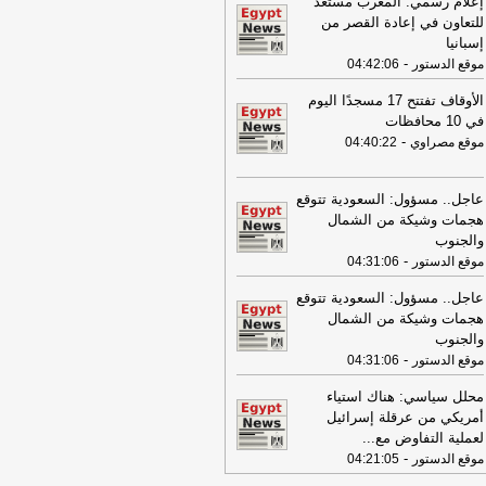
إعلام رسمي: المغرب مستعد
08:16
عناوين الصحف المصرية ليوم
للتعاون في إعادة القصر من
عة 31-07-2026
-
إسبانيا
-
موقع الدستور
04:42:06
19:49
السيسي: الجهات المعنية باشرت
تحقيقات للوقوف على تفاصيل الهجوم
الأوقاف تفتتح 17 مسجدًا اليوم
سيّرة على ميناء دمياط
-
لبنانون 24
في 10 محافظات
-
موقع مصراوي
04:40:22
09:26
مجلس الوزراء المصري: الحريق
ذي تعرضت له سفينتان في ميناء دمياط
س ناتج عن طائرة مسيرة
-
أل بي سي أي
عاجل.. مسؤول: السعودية تتوقع
08:34
هجمات وشيكة من الشمال
عناوين الصحف المصرية ليوم
يس 30-07-2026
والجنوب
-
-
موقع الدستور
04:31:06
18:41
رئيس "الوطنية للصحافة" يكشف
اصيل حملة الصحف القومية لمواجهة
عاجل.. مسؤول: السعودية تتوقع
اطر السوشيال ميديا
-
موقع مصراوي
هجمات وشيكة من الشمال
والجنوب
16:46
وزير الخزانة الأميركي: لن نسمح
-
موقع الدستور
04:31:06
يران اتخاذ التجارة العالمية رهينة أو
تخدام الشحن الدولي لتمويل الحرس
محلل سياسي: هناك استياء
ثوري
-
لبنانون 24
أمريكي من عرقلة إسرائيل
لعملية التفاوض مع
...
09:31
عناوين الصحف المصرية ليوم
-
موقع الدستور
04:21:05
عاء 29-07-2026
-