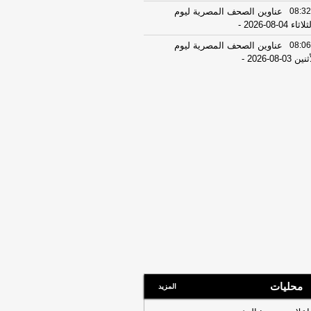
08:32
عناوين الصحف المصرية ليوم
اثاء 04-08-2026
-
08:06
عناوين الصحف المصرية ليوم
ين 03-08-2026
-
07:41
محافظ القاهرة: لا وفيات أو
ابات في العاصمة نتيجة الزلزال
-
موقع
راوي
22:27
الحرس الثوري الإيراني يرفض نزع
اح "حماس": المحاولة محكوم عليها
لفشل
-
لبنانون 24
08:07
عناوين الصحف المصرية ليوم
 02-08-2026
-
07:24
عناوين الصحف المصرية ليوم
ت 01-08-2026
-
16:22
ترامب: ضرباتنا ضد إيران
تمرة ولن يكون أمامها سوى التراجع
-
انون 24
محليات
المزيد
12:46
وفاة والد تامر حسني بعد وعكة
ية مفاجئة
-
موقع الدستور