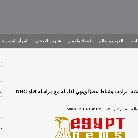
يات
العرب والعالم
إقتصاد وأعمال
عناوين الصحف
المرأة المصرية
حش
الخم
من أغرب مقابلاته.. ترامب يشتاط عضبًا وينهي لقاء له مع مراسلة قناة NBC
الأرب
ال
لعربية
-
6/8/2026 1:49:36 PM - GMT (+2 )
ال
مي
بب