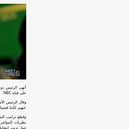
أنهى الرئيس دون
على قناة NBC. وكانت المقابلة محرجةً بالفعل، لأن صوت المطر في الخارج كان مُشتتًا.
وقال الرئيس الأم
عنهم، لكننا قضينا و
وقطع ترامب المق
نظريات المؤامرة
حول تزوير انتخابا