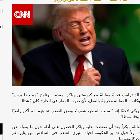
االثل
الأثن
إص
مص
سل
با
الأحد
الد ترامب فجأةً مقابلةً مع كريستين ويلكر، مقدمة برنامج "ميت ذا برس"
السب
ريكي لاحقًا إنه "بسبب المطر، شعرتُ ببعض الغضب تجاههم. لم أكن راضيًا
مس
قتًا ممتعًا".
لبن
ابلة مبكراً بعد أن ضغطت عليه ويلكر للحصول على أدلة حول ما يقوله عن
، أولاً حول تدمير الحكومة لحياة مثيري الشغب في السادس من يناير، ثم
صح
ت كاليفورنيا.