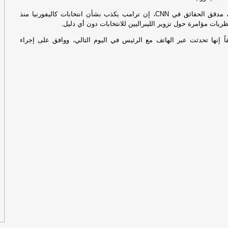
يقول دانيال ديل، مدقق الحقائق في CNN، إن ترامب يكذب بشأن انتخابات كاليفورنيا منذ
الجم
ريات مؤامرة حول تزوير الليبراليين للانتخابات دون أي دليل.
اً إنها تحدثت عبر الهاتف مع الرئيس في اليوم التالي، ووافق على إجراء
ال
بم
ال
أم
الخم
تف
مخ
لإ
اس
ال
الأرب