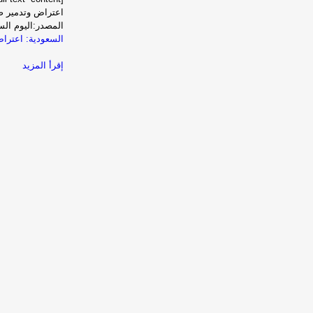
اعتراض وتدمير ص
المصدر:اليوم الس
السعودية: اعترا
إقرأ المزيد