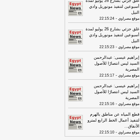
غلق جزئي بشارع 26 يوليو لمدة
08:16
عناوين الصحف المصرية ليوم
أسبوعين لتنفيذ مونوريل وادي
عة 31-07-2026
-
النيل
-
موقع مصراوي
22:15:24
19:49
السيسي: الجهات المعنية باشرت
تحقيقات للوقوف على تفاصيل الهجوم
غلق جزئي بشارع 26 يوليو لمدة
سيّرة على ميناء دمياط
-
لبنانون 24
أسبوعين لتنفيذ مونوريل وادي
النيل
09:26
مجلس الوزراء المصري: الحريق
-
موقع مصراوي
22:15:23
ذي تعرضت له سفينتان في ميناء دمياط
س ناتج عن طائرة مسيرة
-
أل بي سي أي
إبراهيم عيسى: عبدالرحمن
08:34
السيد ليس انتصارًا للأصول
عناوين الصحف المصرية ليوم
يس 30-07-2026
المصرية
-
-
موقع مصراوي
22:15:17
18:41
رئيس "الوطنية للصحافة" يكشف
اصيل حملة الصحف القومية لمواجهة
إبراهيم عيسى: عبدالرحمن
اطر السوشيال ميديا
-
موقع مصراوي
السيد ليس انتصارًا للأصول
المصرية
16:46
وزير الخزانة الأميركي: لن نسمح
-
موقع مصراوي
22:15:16
يران اتخاذ التجارة العالمية رهينة أو
تخدام الشحن الدولي لتمويل الحرس
قطع المياه عن مناطق بالهرم
ثوري
-
لبنانون 24
لتنفيذ أعمال الخط الرابع لمترو
الأنفاق
...
09:31
عناوين الصحف المصرية ليوم
-
موقع مصراوي
22:15:10
عاء 29-07-2026
-