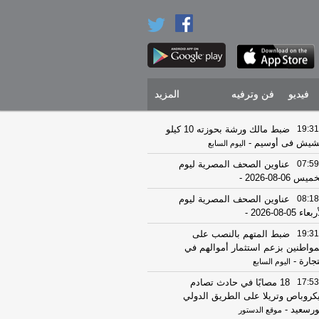
فيديو
فن وترفيه
المزيد
19:31
ضبط مالك ورشة بحوزته 10 كيلو
يش فى أوسيم
-
اليوم السابع
07:59
عناوين الصحف المصرية ليوم
يس 06-08-2026
-
08:18
عناوين الصحف المصرية ليوم
عاء 05-08-2026
-
19:31
ضبط المتهم بالنصب على
مواطنين بزعم استثمار أموالهم في
تجارة
-
اليوم السابع
17:53
18 مصابًا في حادث تصادم
كروباص وتريلا على الطريق الدولي
ورسعيد
-
موقع الدستور