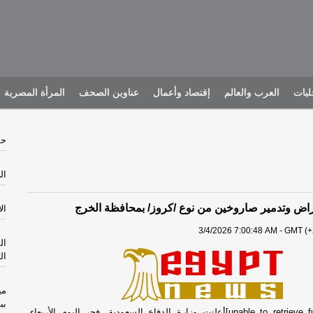
يات
العرب والعالم
إقتصاد وأعمال
عناوين الصحف
المرأة المصرية
حش
الخم
راض وتدمير صاروخين من نوع /كروز/ بمحافظة الخرج
الأرب
3/4/2026 7:00:48 AM - GMT (+
ال
ال
مي
بب
[unable to retrieve full-text content]أعلنت وزارة الدفاع السعودية، فجر اليوم الأربعاء،