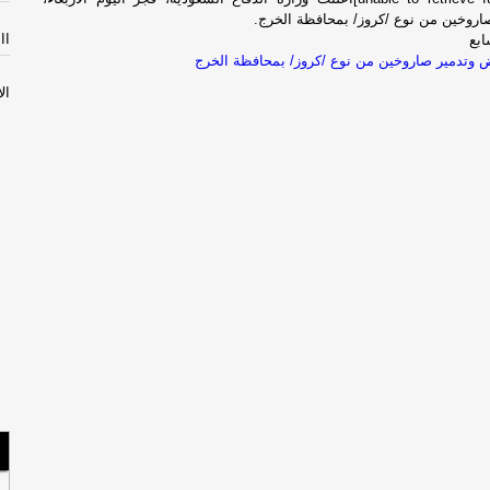
اروخين من نوع /كروز/ بمحافظة الخرج.
االثل
ابع
ض وتدمير صاروخين من نوع /كروز/ بمحافظة الخرج
الأثن
إص
مص
سل
با
الأحد
السب
مس
لبن
صح