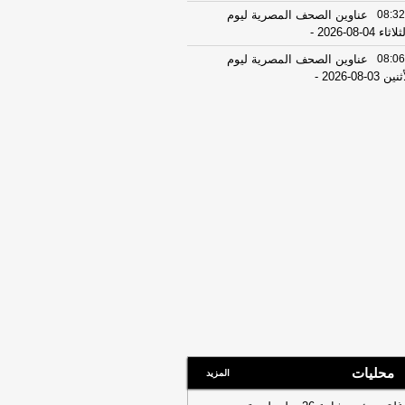
08:32
عناوين الصحف المصرية ليوم
اثاء 04-08-2026
-
08:06
عناوين الصحف المصرية ليوم
ين 03-08-2026
-
07:41
محافظ القاهرة: لا وفيات أو
ابات في العاصمة نتيجة الزلزال
-
موقع
راوي
22:27
الحرس الثوري الإيراني يرفض نزع
اح "حماس": المحاولة محكوم عليها
لفشل
-
لبنانون 24
08:07
عناوين الصحف المصرية ليوم
 02-08-2026
-
07:24
عناوين الصحف المصرية ليوم
ت 01-08-2026
-
16:22
ترامب: ضرباتنا ضد إيران
تمرة ولن يكون أمامها سوى التراجع
-
انون 24
محليات
المزيد
12:46
وفاة والد تامر حسني بعد وعكة
ية مفاجئة
-
موقع الدستور