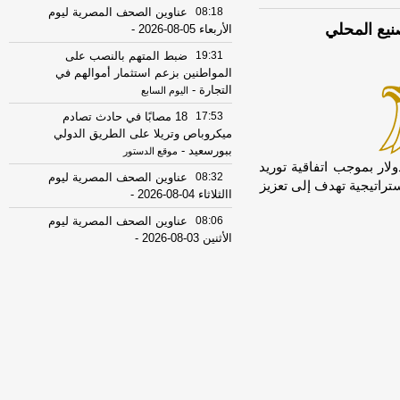
08:18
عناوين الصحف المصرية ليوم
الأربعاء 05-08-2026
-
19:31
ضبط المتهم بالنصب على
المواطنين بزعم استثمار أموالهم في
التجارة
-
اليوم السابع
17:53
18 مصابًا في حادث تصادم
ميكروباص وتريلا على الطريق الدولي
ببورسعيد
-
موقع الدستور
 آبل اعتزامها إنفاق نحو 30 مليار دولار بموجب اتفاقية توريد
08:32
عناوين الصحف المصرية ليوم
راتيجية تهدف إلى تعزيز
االثلاثاء 04-08-2026
-
08:06
عناوين الصحف المصرية ليوم
الأثنين 03-08-2026
-
07:41
محافظ القاهرة: لا وفيات أو
إصابات في العاصمة نتيجة الزلزال
-
موقع
مصراوي
22:27
الحرس الثوري الإيراني يرفض نزع
سلاح "حماس": المحاولة محكوم عليها
بالفشل
-
لبنانون 24
08:07
عناوين الصحف المصرية ليوم