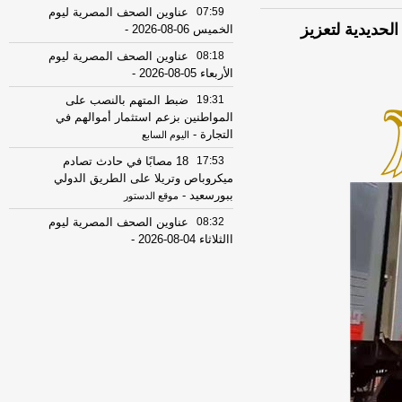
07:59
عناوين الصحف المصرية ليوم
لحديدية لتعزيز
الخميس 06-08-2026
-
08:18
عناوين الصحف المصرية ليوم
الأربعاء 05-08-2026
-
19:31
ضبط المتهم بالنصب على
المواطنين بزعم استثمار أموالهم في
التجارة
-
اليوم السابع
17:53
18 مصابًا في حادث تصادم
ميكروباص وتريلا على الطريق الدولي
ببورسعيد
-
موقع الدستور
08:32
عناوين الصحف المصرية ليوم
االثلاثاء 04-08-2026
-
08:06
عناوين الصحف المصرية ليوم
الأثنين 03-08-2026
-
07:41
محافظ القاهرة: لا وفيات أو
إصابات في العاصمة نتيجة الزلزال
-
موقع
مصراوي
22:27
الحرس الثوري الإيراني يرفض نزع
سلاح "حماس": المحاولة محكوم عليها