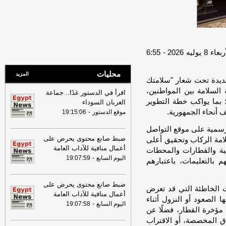
بالفشل
-
لبنانون 24
08:07
عناوين الصحف المصرية ليوم
الأحد 02-08-2026
-
07:24
عناوين الصحف المصرية ليوم
السبت 01-08-2026
-
نشر في: الأربعاء 8 يوليه 2026 - 6:55 م | آخر تحديث: الأربعاء 8 يوليه 2026 - 6:55
16:22
ترامب: ضرباتنا ضد إيران
محليات
المزيد
مستمرة ولن يكون أمامها سوى التراجع
-
ديدة تحت شعار "سلامتك
لبنانون 24
 السلامة بين المواطنين،
اقرأ في الدستور غدًا.. جماعة
12:46
وفاة والد تامر حسني بعد وعكة
 بما يواكب خطة التطوير
الغربان السوداء
صحية مفاجئة
-
موقع الدستور
 أنحاء الجمهورية.
-
موقع الدستور
19:15:06
08:16
عناوين الصحف المصرية ليوم
رسمية على موقع التواصل
الجمعة 31-07-2026
-
ضبط صانع محتوى يحرض على
لامة الركاب وتحقيق أعلى
أعمال منافية للآداب العامة
سية والقطارات والمحطات
19:49
السيسي: الجهات المعنية باشرت
-
اليوم السابع
19:07:59
التحقيقات للوقوف على تفاصيل الهجوم
 بالتعليمات، باعتبارهم
بمسيّرة على ميناء دمياط
-
لبنانون 24
09:26
ضبط صانع محتوى يحرض على
مجلس الوزراء المصري: الحريق
الخاطئة التي قد تعرض
أعمال منافية للآداب العامة
الذي تعرضت له سفينتان في ميناء دمياط
 الصعود أو النزول أثناء
-
أمس ناتج عن طائرة مسيرة
-
اليوم السابع
19:07:58
أل بي سي أي
مؤخرة القطار، فضلًا عن
08:34
عناوين الصحف المصرية ليوم
اق المخصصة، أو الاقتراب