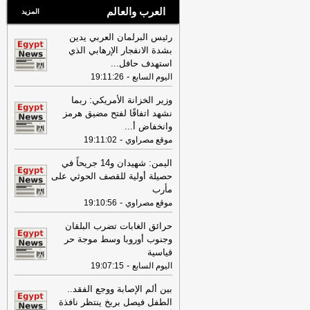
العرب والعالم
المزيد
رئيس البرلمان العربي يدين
بشدة الانفجار الإرهابي الذي
استهدف حافل
...
-
اليوم السابع
19:11:26
وزير الخزانة الأمريكي: ربما
نشهد اتفاقًا لفتح مضيق هرمز
وانخفاض أ
...
-
موقع مصراوي
19:11:02
اليمن: شهيدان و14 جريحاً في
حصيلة أولية للقصف الحوثي على
مأرب
-
موقع مصراوي
19:10:56
حرائق الغابات تضرب البلقان
وجنوب أوروبا وسط موجة حر
قياسية
-
اليوم السابع
19:07:15
بين ألم الإصابة ووجع الفقد..
الطفل فيصل بربخ ينتظر نافذة