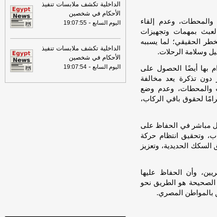
الخميس 30-07-2026
-
الداخلية تكشف ملابسات تنفيذ
الأحكام في شخصين
18:41
رئيس "الوطنية للصحافة" يكشف
والمحطات، وعدم إلقاء
-
اليوم السابع
19:07:55
تفاصيل حملة الصحف القومية لمواجهة
 العبث بمهمات وتجهيزات
مخاطر السوشيال ميديا
-
موقع مصراوي
خطر الحقيقي؛ لما يسببه
الداخلية تكشف ملابسات تنفيذ
16:46
وزير الخزانة الأميركي: لن نسمح
يل وسلامة الرحلات.
الأحكام في شخصين
لإيران اتخاذ التجارة العالمية رهينة أو
-
اليوم السابع
19:07:54
م بها أيضًا الحصول على
استخدام الشحن الدولي لتمويل الحرس
الثوري
-
 دون تذكرة يعد مخالفة
لبنانون 24
ات والمحطات، وعدم وضع
امًا لحقوق باقي الركاب،
كل مباشر في الحفاظ على
اب، وتحقيق انتظام حركة
السكك الحديدية، وتعزيز
يين، وأن الحفاظ عليها
 الصحيحة هو الطريق نحو
ق بالمواطن المصري.