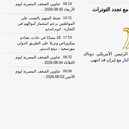
08:18
عناوين الصحف المصرية ليوم
الأربعاء 05-08-2026
-
19:31
ضبط المتهم بالنصب على
المواطنين بزعم استثمار أموالهم في
التجارة
-
اليوم السابع
17:53
18 مصابًا في حادث تصادم
ميكروباص وتريلا على الطريق الدولي
ببورسعيد
-
موقع الدستور
لرئيس الأمريكي دونالد
08:32
عناوين الصحف المصرية ليوم
ار مع إيران قد انتهى
االثلاثاء 04-08-2026
-
08:06
عناوين الصحف المصرية ليوم
الأثنين 03-08-2026
-
07:41
محافظ القاهرة: لا وفيات أو
إصابات في العاصمة نتيجة الزلزال
-
موقع
مصراوي
22:27
الحرس الثوري الإيراني يرفض نزع
سلاح "حماس": المحاولة محكوم عليها
بالفشل
-
لبنانون 24
08:07
عناوين الصحف المصرية ليوم