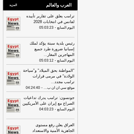
العرب والعالم
المزيد
ترامب يعلق على تقارير تأييده
لفانس في انتخابات 2028
-
اليوم السابع
05:03:23
رئيس بلدية سبتة يؤكد لملك
إسبانيا ضرورة طرد جميع
المهاجرين المغار
...
-
اليوم السابع
05:03:12
"المواطنة بحق الميلاد" و"سياحة
الولادة" في مرمى قرارات
ترامب مجدد
...
-
...
موقع سي ان ان ب
04:24:40
جونسون: ترامب يدرك تداعيات
الصراع مع إيران على الأمريكيين
-
اليوم السابع
04:03:23
العراق يعلن رفع مستوى
الجاهزية الأمنية والاستعداد