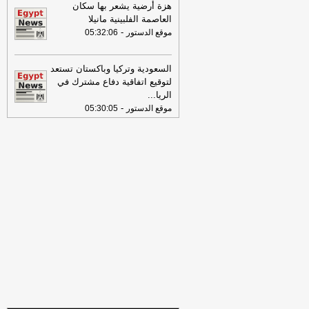
تفاصيل حملة الصحف القومية لمواجهة
هزة أرضية يشعر بها سكان
مخاطر السوشيال ميديا
-
موقع مصراوي
العاصمة الفلبينية مانيلا
-
موقع الدستور
05:32:06
16:46
وزير الخزانة الأميركي: لن نسمح
لإيران اتخاذ التجارة العالمية رهينة أو
استخدام الشحن الدولي لتمويل الحرس
السعودية وتركيا وباكستان تستعد
الثوري
-
لبنانون 24
لتوقيع اتفاقية دفاع مشترك في
الريا
...
09:31
عناوين الصحف المصرية ليوم
-
موقع الدستور
05:30:05
الأربعاء 29-07-2026
-