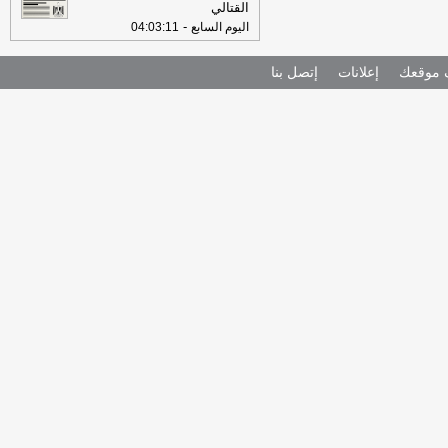
القتالي
-
اليوم السابع
04:03:11
موقعك
إعلانات
إتصل بنا