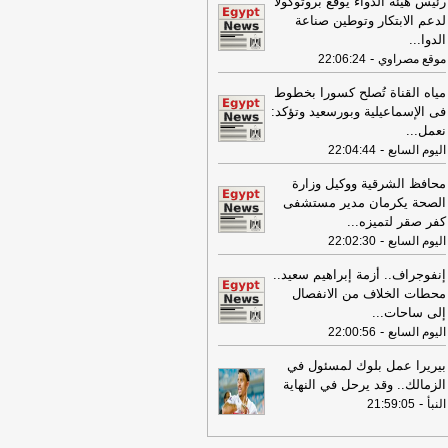
رئيس هيئة الدواء يوقع بروتوكولًا
08:16
عناوين الصحف المصرية ليوم
لدعم الابتكار وتوطين صناعة
عة 31-07-2026
-
الدوا
...
-
موقع مصراوي
22:06:24
19:49
السيسي: الجهات المعنية باشرت
تحقيقات للوقوف على تفاصيل الهجوم
مياه القناة تُصلح كسورا بخطوط
سيّرة على ميناء دمياط
-
لبنانون 24
فى الإسماعيلية وبورسعيد وتؤكد:
نعمل
...
09:26
مجلس الوزراء المصري: الحريق
-
اليوم السابع
22:04:44
ذي تعرضت له سفينتان في ميناء دمياط
س ناتج عن طائرة مسيرة
-
أل بي سي أي
محافظ الشرقية ووكيل وزارة
08:34
الصحة يكرمان مدير مستشفى
عناوين الصحف المصرية ليوم
يس 30-07-2026
كفر صقر لتميزه
...
-
-
اليوم السابع
22:02:30
18:41
رئيس "الوطنية للصحافة" يكشف
اصيل حملة الصحف القومية لمواجهة
إنفوجراف.. أزمة إبراهيم سعيد..
اطر السوشيال ميديا
-
موقع مصراوي
محطات الخلاف من الانفصال
إلى ساحات
...
16:46
وزير الخزانة الأميركي: لن نسمح
-
اليوم السابع
22:00:56
يران اتخاذ التجارة العالمية رهينة أو
تخدام الشحن الدولي لتمويل الحرس
بيريرا عمل بلوك لمسئول في
ثوري
-
لبنانون 24
الزمالك.. وقد يرحل في النهاية
-
النبأ
21:59:05
09:31
عناوين الصحف المصرية ليوم
عاء 29-07-2026
-