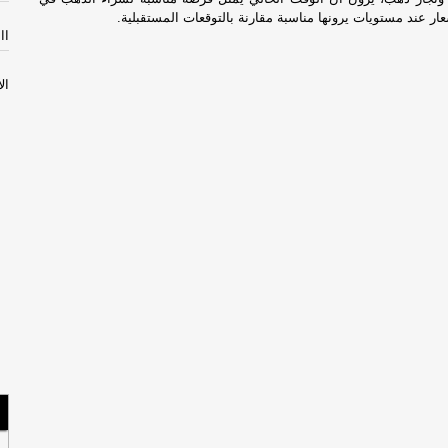
ار عند مستويات يرونها مناسبة مقارنة بالتوقعات المستقبلية.
االثل
الأثن
إص
مص
سل
با
الأحد
السب
مس
لبن
صح