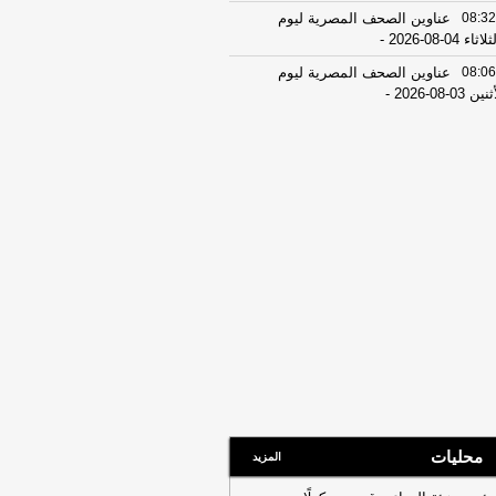
08:32
عناوين الصحف المصرية ليوم
اثاء 04-08-2026
-
08:06
عناوين الصحف المصرية ليوم
ين 03-08-2026
-
07:41
محافظ القاهرة: لا وفيات أو
ابات في العاصمة نتيجة الزلزال
-
موقع
راوي
22:27
الحرس الثوري الإيراني يرفض نزع
اح "حماس": المحاولة محكوم عليها
لفشل
-
لبنانون 24
08:07
عناوين الصحف المصرية ليوم
 02-08-2026
-
07:24
عناوين الصحف المصرية ليوم
ت 01-08-2026
-
16:22
ترامب: ضرباتنا ضد إيران
تمرة ولن يكون أمامها سوى التراجع
-
انون 24
محليات
المزيد
12:46
وفاة والد تامر حسني بعد وعكة
ية مفاجئة
-
موقع الدستور