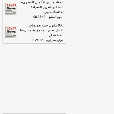
الخميس 30-07-2026
-
انعقاد منتدى الأعمال المصري–
التشادي لتعزيز الشراكة
18:41
رئيس "الوطنية للصحافة" يكشف
الاقتصادية بين
...
تفاصيل حملة الصحف القومية لمواجهة
-
اليوم السابع
08:28:49
مخاطر السوشيال ميديا
-
موقع مصراوي
800 مليون جنيه تعويضات..
16:46
وزير الخزانة الأميركي: لن نسمح
اعتبار محور المحمودية مشروعًا
لإيران اتخاذ التجارة العالمية رهينة أو
للمنفعة ال
...
استخدام الشحن الدولي لتمويل الحرس
-
موقع مصراوي
08:24:22
الثوري
-
لبنانون 24