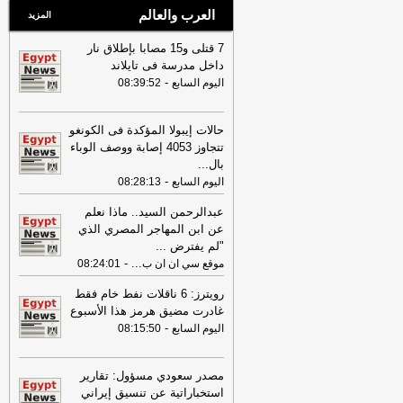
العرب والعالم
المزيد
7 قتلى و15 مصابا بإطلاق نار
داخل مدرسة فى تايلاند
-
اليوم السابع
08:39:52
حالات إيبولا المؤكدة فى الكونغو
تتجاوز 4053 إصابة ووصف الوباء
بال
...
-
اليوم السابع
08:28:13
عبدالرحمن السيد.. ماذا نعلم
عن ابن المهاجر المصري الذي
"لم يفترض
...
-
...
موقع سي ان ان ب
08:24:01
رويترز: 6 ناقلات نفط خام فقط
غادرت مضيق هرمز هذا الأسبوع
-
اليوم السابع
08:15:50
مصدر سعودي مسؤول: تقارير
استخباراتية عن تنسيق إيراني