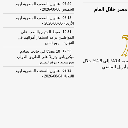
07:59
عناوين الصحف المصرية ليوم
مصر خلال العام
الخميس 06-08-2026
-
08:18
عناوين الصحف المصرية ليوم
الأربعاء 05-08-2026
-
19:31
ضبط المتهم بالنصب على
المواطنين بزعم استثمار أموالهم في
التجارة
-
اليوم السابع
17:53
18 مصابًا في حادث تصادم
ميكروباص وتريلا على الطريق الدولي
خفض صندوق النقد الدولي توقعاته لنمو اقتصاد مصر بنسبة 0.4% إلى 4.8% خلال
ببورسعيد
-
موقع الدستور
08:32
عناوين الصحف المصرية ليوم
االثلاثاء 04-08-2026
-
08:06
عناوين الصحف المصرية ليوم
الأثنين 03-08-2026
-
07:41
محافظ القاهرة: لا وفيات أو
إصابات في العاصمة نتيجة الزلزال
-
موقع
مصراوي
22:27
الحرس الثوري الإيراني يرفض نزع
سلاح "حماس": المحاولة محكوم عليها