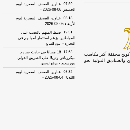
07:59
عناوين الصحف المصرية ليوم
الخميس 06-08-2026
-
08:18
عناوين الصحف المصرية ليوم
الأربعاء 05-08-2026
-
19:31
ضبط المتهم بالنصب على
المواطنين بزعم استثمار أموالهم في
التجارة
-
اليوم السابع
17:53
18 مصابًا في حادث تصادم
 كونج محققة أكبر مكاسب
ميكروباص وتريلا على الطريق الدولي
تثمرين والصناديق الدولية نحو
ببورسعيد
-
موقع الدستور
08:32
عناوين الصحف المصرية ليوم
االثلاثاء 04-08-2026
-
08:06
عناوين الصحف المصرية ليوم
الأثنين 03-08-2026
-
07:41
محافظ القاهرة: لا وفيات أو
إصابات في العاصمة نتيجة الزلزال
-
موقع
مصراوي
22:27
الحرس الثوري الإيراني يرفض نزع
سلاح "حماس": المحاولة محكوم عليها