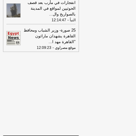
الخميس 30-07-2026
-
انفجارات في مأرب بعد قصف
الحوثيين لمواقع في المدينة
18:41
رئيس "الوطنية للصحافة" يكشف
بالصواريخ وال
...
تفاصيل حملة الصحف القومية لمواجهة
-
النبأ
12:14:47
مخاطر السوشيال ميديا
-
موقع مصراوي
25 صورة- وزير الشباب ومحافظ
16:46
وزير الخزانة الأميركي: لن نسمح
القاهرة يشهدان ماراثون
لإيران اتخاذ التجارة العالمية رهينة أو
"القاهرة مهد ا
...
استخدام الشحن الدولي لتمويل الحرس
-
موقع مصراوي
12:09:23
الثوري
-
لبنانون 24