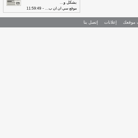
بشكل و
...
-
...
موقع سي ان ان ب
11:59:49
موقعك
إعلانات
إتصل بنا