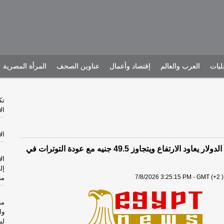
يات
العرب والعالم
إقتصاد وأعمال
عناوين الصحف
المرأة المصرية
تك
ال
الأحد
8 يوليو 2026.. الدولار يعاود الارتفاع ويتجاوز 49.5 جنيه مع عودة التوترات في
ال
إل
7/8/2026 3:25:15 PM - GMT (+2 )
من
من
وا
لش