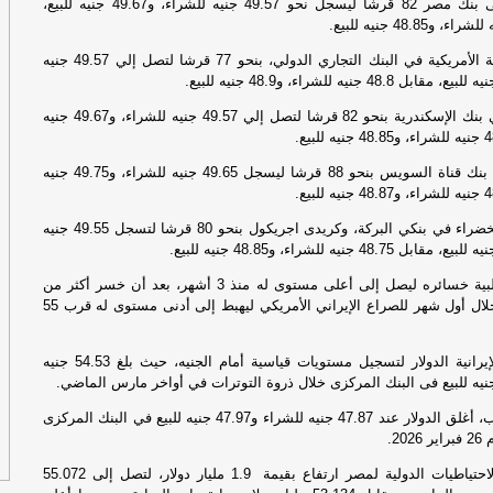
وارتفع الدولار فى بنك مصر 82 قرشا ليسجل نحو 49.57 جنيه للشراء، و49.67 جنيه للبيع،
الخم
كما صعدت العملة الأمريكية في البنك التجاري الدولي، بنحو 77 قرشا لتصل إلي 49.57 جنيه
الأرب
وارتفع الدولار في بنك الإسكندرية بنحو 82 قرشا لتصل إلي 49.57 جنيه للشراء، و49.67 جنيه
ال
ال
وصعد الدولار فى بنك قناة السويس بنحو 88 قرشا ليسجل 49.65 جنيه للشراء، و49.75 جنيه
مي
وقفزت العملة الخضراء في بنكي البركة، وكريدى اجريكول بنحو 80 قرشا لتسجل 49.55 جنيه
بب
وعوض الجنيه غالبية خسائره ليصل إلى أعلى مستوى له منذ 3 أشهر، بعد أن خسر أكثر من
االثل
13% من قيمته خلال أول شهر للصراع الإيراني الأمريكي ليهبط إلى أدنى مستوى له قرب 55
الأثن
ودفعت الحرب الإيرانية الدولار لتسجيل مستويات قياسية أمام الجنيه، حيث بلغ 54.53 جنيه
إص
وقبل اندلاع الحرب، أغلق الدولار عند 47.87 جنيه للشراء و47.97 جنيه للبيع في البنك المركزى
مص
20.
وشهدت صافي الاحتياطيات الدولية لمصر ارتفاع بقيمة 1.9 مليار دولار، لتصل إلى 55.072
سل