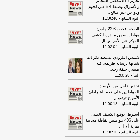
تحرير 516 محضرا للمخابز
07:59
عناوين الصحف المصرية ليوم
والأسواق وضبط 5.4 طن لحوم
يس 06-08-2026
-
ودواجن غير صالح
...
-
اليوم السابع
11:06:40
08:18
عناوين الصحف المصرية ليوم
عاء 05-08-2026
-
الصحة: فحص 22.6 مليون
مواطن ضمن مبادرة الكشف
19:31
ضبط المتهم بالنصب على
المبكر عن الأمراض ال
...
مواطنين بزعم استثمار أموالهم في
-
تجارة
-
اليوم السابع
11:02:04
اليوم السابع
17:53
18 مصابًا في حادث تصادم
شمس البارودي تستعيد ذكريات
كروباص وتريلا على الطريق الدولي
شبابها برسالة طريفة: كله
ورسعيد
-
موقع الدستور
طبيعي خلقة رب
...
-
النبأ
11:00:28
08:32
عناوين الصحف المصرية ليوم
اثاء 04-08-2026
-
تحذير عاجل من الأرصاد
للمواطنين على هذه الشواطئ..
08:06
عناوين الصحف المصرية ليوم
الأمواج ترتفع ل
...
ين 03-08-2026
-
-
اليوم السابع
11:00:18
07:41
محافظ القاهرة: لا وفيات أو
أسيوط: توقيع الكشف الطبي
ابات في العاصمة نتيجة الزلزال
-
موقع
على 406 مواطنين بقافلة مجانية
راوي
بقرية أم ا
...
22:27
الحرس الثوري الإيراني يرفض نزع
-
اليوم السابع
11:00:18
اح "حماس": المحاولة محكوم عليها