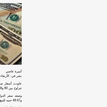
أميرة عاصي
نشر في: الأربعاء 8 يوليه 2026 - 4:22 م | آخر تحديث: الأربعاء 8 يوليه 2026 - 4:22 
عاودت أسعار صرف 
تتراوح بين 80 و88 قرشا، لتعود أعلى مستوى 49 جنيها مجددا.
و49.67 جنيه للبيع، مقارنة بـ 48.76 جنيه للشراء، و48.86 جنيه للبيع.