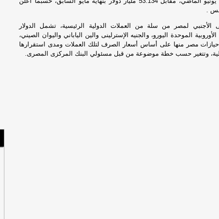
مليار دولار بنهاية يونيو الماضي، مقابل 53.134 مليار دولار بنهاية مايو السابق، حسبما أعلن
با
مس .
ى الأجنبي لمصر من سلة من العملات الدولية الرئيسية، تشمل الدولار
الأحد
الأوروبية الموحدة اليورو، والجنيه الإسترلينى والين الياباني واليوان الصيني،
يازات مصر منها على أساس أسعار الصرف لتلك العملات ومدى استقرارها
لية، وتتغير حسب خطة موضوعة من قبل مسئولي البنك المركزى المصرى.