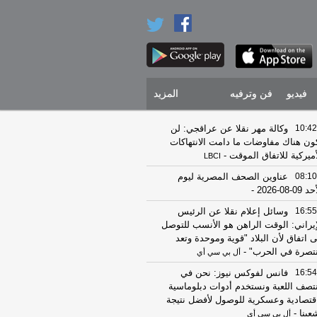
فيديو
فن وترفيه
المزيد
10:42
وكالة مهر نقلا عن عراقجي: لن
ون هناك مفاوضات ما دامت الانتهاكات
أميركية للاتفاق الموقت
-
LBCI
08:10
عناوين الصحف المصرية ليوم
 09-08-2026
-
16:55
وسائل إعلام نقلا عن الرئيس
إيراني: الوقت الراهن هو الأنسب للتوصل
ى اتفاق لأن البلاد "قوية وموحدة وتعد
تصرة في الحرب"
-
أل بي سي أي
16:54
فانس لفوكس نيوز: نحن في
تصف اللعبة ونستخدم أدوات دبلوماسية
قتصادية وعسكرية للوصول لأفضل نتيجة
عبنا
-
أل بي سي أي