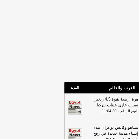
لفشل
-
لبنانون 24
08:07
عناوين الصحف المصرية ليوم
 02-08-2026
-
العرب والعالم
المزيد
هزة أرضية بقوة 4.5 ريختر
تضرب غازى عنتاب بتركيا
-
اليوم السابع
11:04:30
نتنياهو وكاتس يوعزان ببدء
إنشاء مدينة جديدة في رفح