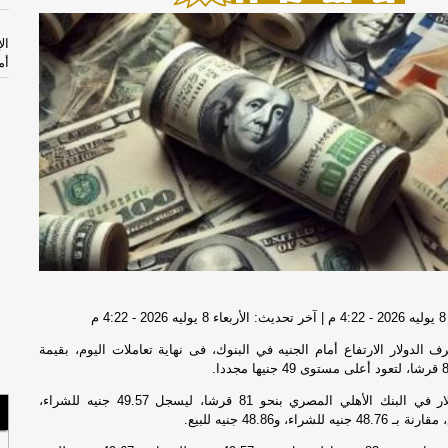
ال
أم
هر
عُ
ال
مذ
ال
السب
ان
م
بس
الدولار الارتفاع أمام الجنيه في البنوك، فى نهاية تعاملات اليوم، بقيمة
الجم
وصعد سعر الدولار في البنك الأهلي المصري بنحو 81 قرشا، ليسجل 49.57 جنيه للشراء،
حش