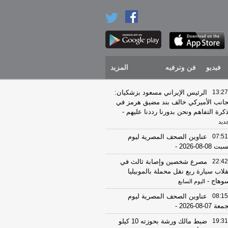
فيديو
فن وترفيه
المزيد
13:27
الرئيس الإيراني مسعود بزشكيان:
جانب الأميركي خالف بند مضيق هرمز في
كرة التفاهم ونحن بدورنا رددنا عليهم
-
جديد
07:51
عناوين الصحف المصرية ليوم
ت 08-08-2026
-
22:42
مصرع شخصين وإصابة ثالث في
قلاب سيارة ربع نقل محملة بالموبيليا
وهاج
-
اليوم السابع
08:15
عناوين الصحف المصرية ليوم
عة 07-08-2026
-
19:31
ضبط مالك ورشة بحوزته 10 كيلو