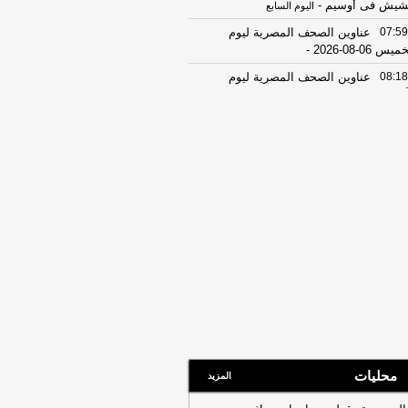
يش فى أوسيم
-
اليوم السابع
07:59
عناوين الصحف المصرية ليوم
يس 06-08-2026
-
08:18
عناوين الصحف المصرية ليوم
عاء 05-08-2026
-
19:31
ضبط المتهم بالنصب على
مواطنين بزعم استثمار أموالهم في
تجارة
-
اليوم السابع
17:53
18 مصابًا في حادث تصادم
كروباص وتريلا على الطريق الدولي
ورسعيد
-
موقع الدستور
08:32
عناوين الصحف المصرية ليوم
اثاء 04-08-2026
-
08:06
عناوين الصحف المصرية ليوم
ين 03-08-2026
-
07:41
محافظ القاهرة: لا وفيات أو
ابات في العاصمة نتيجة الزلزال
-
موقع
راوي
محليات
المزيد
22:27
الحرس الثوري الإيراني يرفض نزع