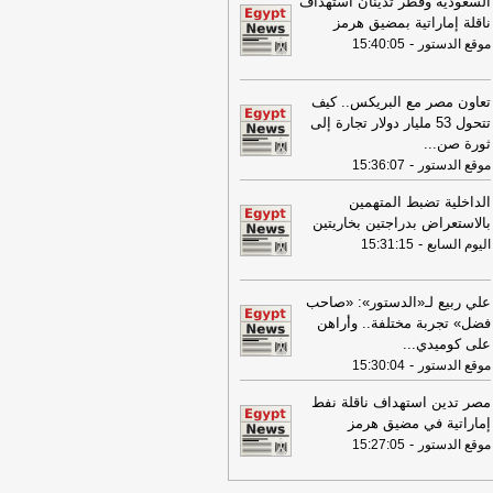
السعودية وقطر تدينان استهداف
اح "حماس": المحاولة محكوم عليها
ناقلة إماراتية بمضيق هرمز
لفشل
-
لبنانون 24
-
موقع الدستور
15:40:05
08:07
عناوين الصحف المصرية ليوم
 02-08-2026
-
تعاون مصر مع البريكس.. كيف
07:24
عناوين الصحف المصرية ليوم
تتحول 53 مليار دولار تجارة إلى
ت 01-08-2026
-
ثورة صن
...
-
موقع الدستور
15:36:07
16:22
ترامب: ضرباتنا ضد إيران
تمرة ولن يكون أمامها سوى التراجع
-
الداخلية تضبط المتهمين
انون 24
بالاستعراض بدراجتين بخاريتين
12:46
-
وفاة والد تامر حسني بعد وعكة
اليوم السابع
15:31:15
ية مفاجئة
-
موقع الدستور
08:16
عناوين الصحف المصرية ليوم
علي ربيع لـ«الدستور»: «صاحب
عة 31-07-2026
-
فضل» تجربة مختلفة.. وأراهن
على كوميدي
...
19:49
السيسي: الجهات المعنية باشرت
-
موقع الدستور
15:30:04
تحقيقات للوقوف على تفاصيل الهجوم
سيّرة على ميناء دمياط
-
لبنانون 24
مصر تدين استهداف ناقلة نفط
إماراتية في مضيق هرمز
09:26
مجلس الوزراء المصري: الحريق
-
موقع الدستور
15:27:05
ذي تعرضت له سفينتان في ميناء دمياط
س ناتج عن طائرة مسيرة
-
أل بي سي أي