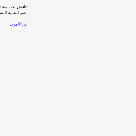
تناقش لجنة مشتر
مصر للتنمية المس
إقرأ المزيد