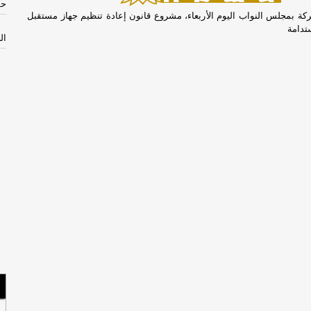
حش
كة بمجلس النواب اليوم الأربعاء، مشروع قانون إعادة تنظيم جهاز مستقبل
تدامة
الخم
الأرب
ال
ال
مي
بب
االثل
الأثن
إص
مص