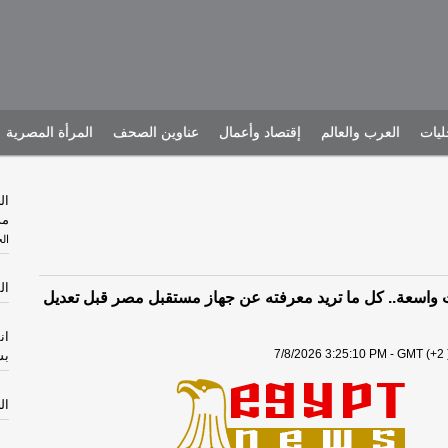
يات
العرب والعالم
إقتصاد وأعمال
عناوين الصحف
المرأة المصرية
ال
مذ
ال
السب
 واسعة.. كل ما تريد معرفته عن جهاز مستقبل مصر قبل تعديل
ان
7/8/2026 3:25:10 PM - GMT (+2 
بس
الجم