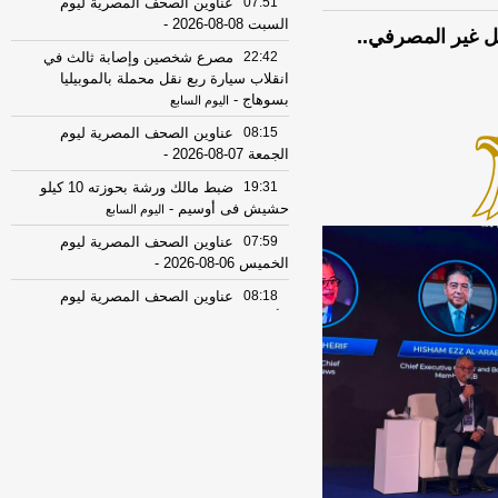
07:51
عناوين الصحف المصرية ليوم
السبت 08-08-2026
-
ل غير المصرفي..
22:42
مصرع شخصين وإصابة ثالث في
انقلاب سيارة ربع نقل محملة بالموبيليا
بسوهاج
-
اليوم السابع
08:15
عناوين الصحف المصرية ليوم
الجمعة 07-08-2026
-
19:31
ضبط مالك ورشة بحوزته 10 كيلو
حشيش فى أوسيم
-
اليوم السابع
07:59
عناوين الصحف المصرية ليوم
الخميس 06-08-2026
-
08:18
عناوين الصحف المصرية ليوم
الأربعاء 05-08-2026
-
19:31
ضبط المتهم بالنصب على
المواطنين بزعم استثمار أموالهم في
التجارة
-
اليوم السابع
17:53
18 مصابًا في حادث تصادم
ميكروباص وتريلا على الطريق الدولي
ببورسعيد
-
موقع الدستور