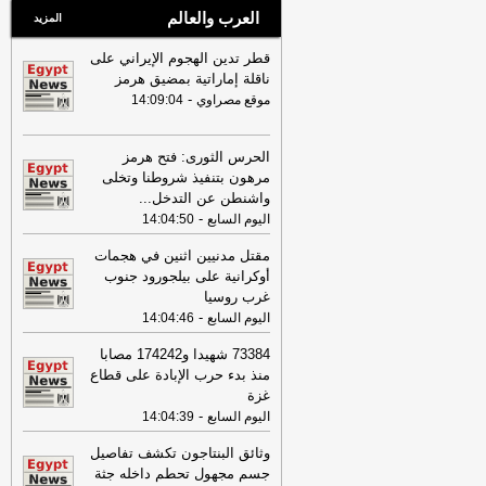
العرب والعالم
المزيد
قطر تدين الهجوم الإيراني على
ناقلة إماراتية بمضيق هرمز
-
موقع مصراوي
14:09:04
الحرس الثورى: فتح هرمز
مرهون بتنفيذ شروطنا وتخلى
واشنطن عن التدخل
...
-
اليوم السابع
14:04:50
مقتل مدنيين اثنين في هجمات
أوكرانية على بيلجورود جنوب
غرب روسيا
-
اليوم السابع
14:04:46
73384 شهيدا و174242 مصابا
منذ بدء حرب الإبادة على قطاع
غزة
-
اليوم السابع
14:04:39
وثائق البنتاجون تكشف تفاصيل
جسم مجهول تحطم داخله جثة