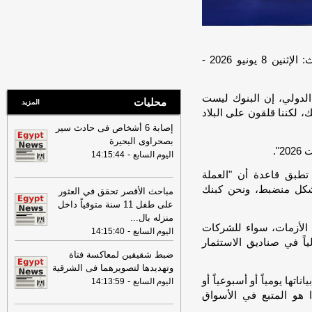
08:32
عناوين الصحف المصرية ليوم
االثلاثاء 04-08-2026
-
08:06
عناوين الصحف المصرية ليوم
الأثنين 03-08-2026
-
نشر في: الإثنين 8 يونيو 2026 - 11:56 ص | آخر تحديث: الإثنين 8 يونيو 2026 -
07:41
محافظ القاهرة: لا وفيات أو
إصابات في العاصمة نتيجة الزلزال
-
موقع
الدولي، إن البنوك ليست
مصراوي
محليات
المزيد
، لكننا قلقون على البلاد
22:27
الحرس الثوري الإيراني يرفض نزع
إصابة 6 أشخاص فى حادث سير
سلاح "حماس": المحاولة محكوم عليها
بصحراوى البحيرة
بالفشل
-
لبنانون 24
".
-
اليوم السابع
14:15:44
08:07
عناوين الصحف المصرية ليوم
طبق قاعدة أن "العملة
الأحد 02-08-2026
-
بشكل منضبط، ونحن كبنك
مباحث الأقصر تحقق في العثور
07:24
عناوين الصحف المصرية ليوم
على طفل 11 سنة متوفياً داخل
السبت 01-08-2026
-
منزله بال
...
ن الأزمات، سواء للشركات
-
اليوم السابع
14:15:40
16:22
ترامب: ضرباتنا ضد إيران
اً في صناديق الاستثمار
مستمرة ولن يكون أمامها سوى التراجع
-
ضبط شقيقين لمعاكسة فتاة
لبنانون 24
وتهديدها لتصويرهما فى الشرقية
تها يومياً أو أسبوعياً أو
12:46
-
وفاة والد تامر حسني بعد وعكة
اليوم السابع
14:13:59
صحية مفاجئة
-
ا هو المتبع في الأسواق
موقع الدستور