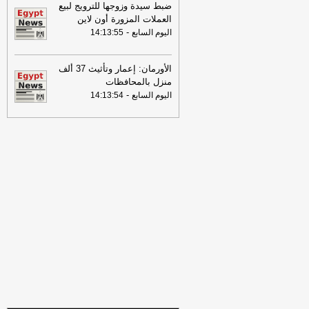
08:16
عناوين الصحف المصرية ليوم
ضبط سيدة وزوجها للترويج لبيع
الجمعة 31-07-2026
-
العملات المزورة أون لاين
-
اليوم السابع
14:13:55
19:49
السيسي: الجهات المعنية باشرت
التحقيقات للوقوف على تفاصيل الهجوم
بمسيّرة على ميناء دمياط
-
لبنانون 24
الأورمان: إعمار وتأثيث 37 ألف
منزل بالمحافظات
09:26
مجلس الوزراء المصري: الحريق
-
اليوم السابع
14:13:54
الذي تعرضت له سفينتان في ميناء دمياط
أمس ناتج عن طائرة مسيرة
-
أل بي سي أي